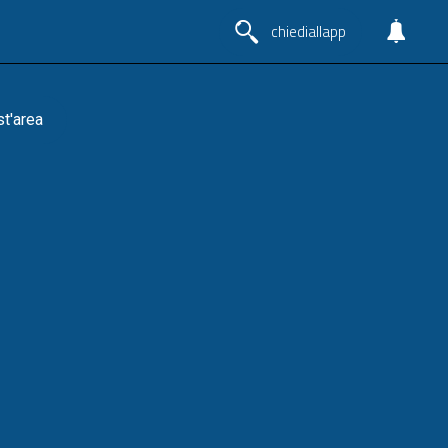
chiediallapp
st'area